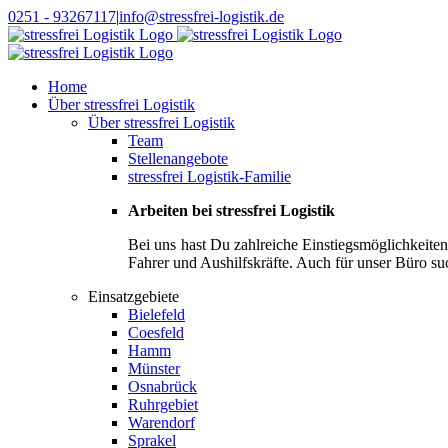
Zum
0251 - 93267117
|
info@stressfrei-logistik.de
Inhalt
springen
Home
Über stressfrei Logistik
Über stressfrei Logistik
Team
Stellenangebote
stressfrei Logistik-Familie
Arbeiten bei stressfrei Logistik
Bei uns hast Du zahlreiche Einstiegsmöglichkeite
Fahrer und Aushilfskräfte. Auch für unser Büro su
Einsatzgebiete
Bielefeld
Coesfeld
Hamm
Münster
Osnabrück
Ruhrgebiet
Warendorf
Sprakel