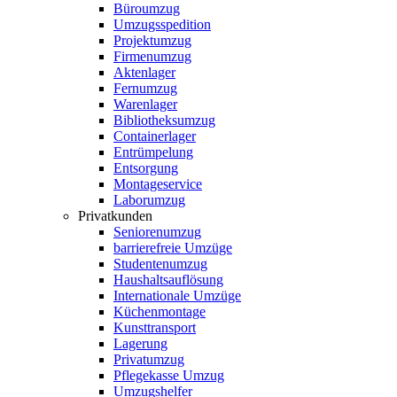
Büroumzug
Umzugsspedition
Projektumzug
Firmenumzug
Aktenlager
Fernumzug
Warenlager
Bibliotheksumzug
Containerlager
Entrümpelung
Entsorgung
Montageservice
Laborumzug
Privatkunden
Seniorenumzug
barrierefreie Umzüge
Studentenumzug
Haushaltsauflösung
Internationale Umzüge
Küchenmontage
Kunsttransport
Lagerung
Privatumzug
Pflegekasse Umzug
Umzugshelfer