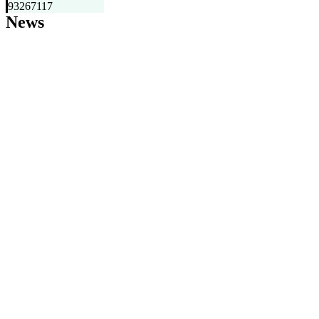
93267117
News