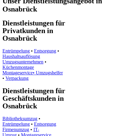
Unser Dienstleistungsangebot in
Osnabrück
Dienstleistungen für
Privatkunden in
Osnabrück
Entrümpelung
•
Entsorgung
•
Haushaltsauflösung
Umzugsunternehmen
•
Küchenmontage
Montageservice•
Umzugshelfer
•
Verpackung
Dienstleistungen für
Geschäftskunden in
Osnabrück
Bibliotheksumzug
•
Entrümpelung
•
Entsorgung
Firmenumzug
•
IT-
Umzug
•
Montageservice