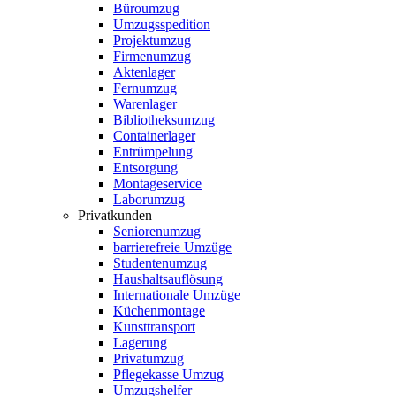
Büroumzug
Umzugsspedition
Projektumzug
Firmenumzug
Aktenlager
Fernumzug
Warenlager
Bibliotheksumzug
Containerlager
Entrümpelung
Entsorgung
Montageservice
Laborumzug
Privatkunden
Seniorenumzug
barrierefreie Umzüge
Studentenumzug
Haushaltsauflösung
Internationale Umzüge
Küchenmontage
Kunsttransport
Lagerung
Privatumzug
Pflegekasse Umzug
Umzugshelfer