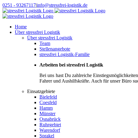
Zum
0251 - 93267117
|
info@stressfrei-logistik.de
Inhalt
springen
Home
Über stressfrei Logistik
Über stressfrei Logistik
Team
Stellenangebote
stressfrei Logistik-Familie
Arbeiten bei stressfrei Logistik
Bei uns hast Du zahlreiche Einstiegsmöglichkeite
Fahrer und Aushilfskräfte. Auch für unser Büro su
Einsatzgebiete
Bielefeld
Coesfeld
Hamm
Münster
Osnabrück
Ruhrgebiet
Warendorf
Sprakel